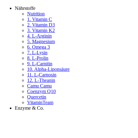
Nährstoffe
Nutrition
1. Vitamin C
2. Vitamin D3
3. Vitamin K2
4. L-Arginin
5. Magnesium
6. Omega 3
7. L-Lysin
8. L-Prolin
9. L-Carnitin
10. Alpha-Liponsäure
11. L-Carnosin
12. L-Theanin
Camu Camu
Coenzym Q10
Quercetin
VitaminTeam
Enzyme & Co.