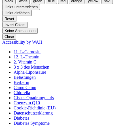
black
white
green
blue
red
orange
yellow
navi
Links unterstreichen
Links einfärben
Reset
Invert Colors
Keine Animationen
Close
Accessibility by WAH
11. L-Carnosin
12. L-Theanin
2. Vitamin C
3 x 3 des Menschen
Alpha-Liponsäure
Belastungen
Berberin
Camu Camu
Chlorella
Cissus Quadrangularis
Coenzym Q10
Cookie-Richtlinie (EU)
Datenschutzerklärung
Diabetes
Diabetes Symptome