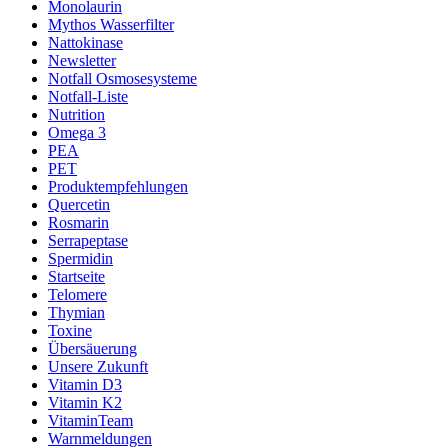
Monolaurin
Mythos Wasserfilter
Nattokinase
Newsletter
Notfall Osmosesysteme
Notfall-Liste
Nutrition
Omega 3
PEA
PET
Produktempfehlungen
Quercetin
Rosmarin
Serrapeptase
Spermidin
Startseite
Telomere
Thymian
Toxine
Übersäuerung
Unsere Zukunft
Vitamin D3
Vitamin K2
VitaminTeam
Warnmeldungen