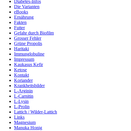
Diabetes-Infos
Die Varianten
eBooks
Ernährung
Fakten
Futter
Gefahr durch Biofilm
Grosser Fehler
Grüne Propolis
Haritaki
Immunglobuline
Impressum
Kaukasus Kefir
Ketose
Kontakt
Koriander
Krankheitsbilder
L-Arginin
L-Carnitin
L-Lysin
L-Prolin
Lattich / Wilder-Lattich
Links
Magnesium
Manuka Honig