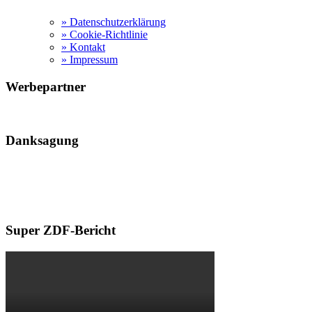
» Datenschutzerklärung
» Cookie-Richtlinie
» Kontakt
» Impressum
Werbepartner
Danksagung
Flutopferhilfe dank Maunawai
Vielen Dank für die vielen Filter-Spenden, eine Firma mit Herz und
war sofort Bereit den Betroffenen im Ahrtal zu helfen. Respekt
Super ZDF-Bericht