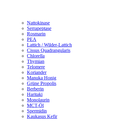
Nattokinase
Serrapeptase
Rosmarin
PEA
Lattich / Wilder-Lattich
Cissus Quadrangularis
Chlorella
Thymian
Telomere
Koriander
Manuka Honig
Grüne Propolis
Berberin
Haritaki
Monolaurin
MCT-Öl
Spermidin
Kaukasus Kefir