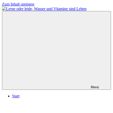
Zum Inhalt springen
Lerne
Wasser
oder
ist
leide,
Leben,
Wasser
lerne
und
oder
Vitamine
leide
sind
Leben
Menü
Start