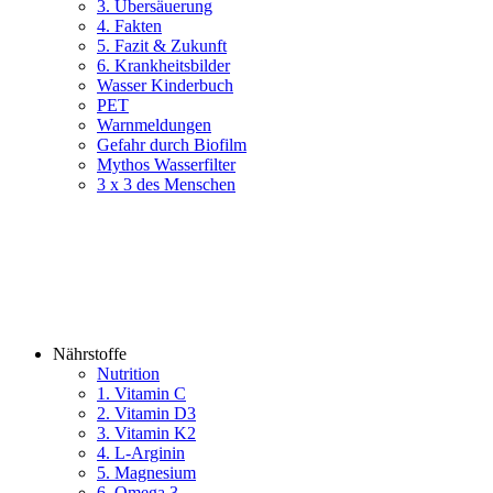
3. Übersäuerung
4. Fakten
5. Fazit & Zukunft
6. Krankheitsbilder
Wasser Kinderbuch
PET
Warnmeldungen
Gefahr durch Biofilm
Mythos Wasserfilter
3 x 3 des Menschen
Nährstoffe
Nutrition
1. Vitamin C
2. Vitamin D3
3. Vitamin K2
4. L-Arginin
5. Magnesium
6. Omega 3