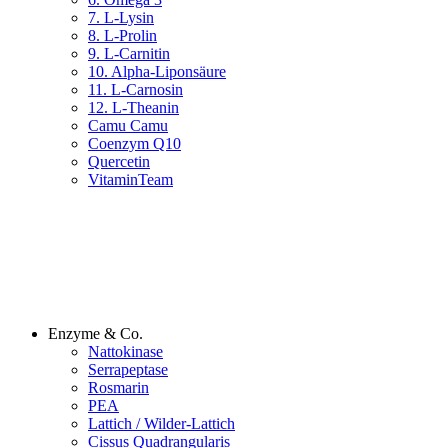
7. L-Lysin
8. L-Prolin
9. L-Carnitin
10. Alpha-Liponsäure
11. L-Carnosin
12. L-Theanin
Camu Camu
Coenzym Q10
Quercetin
VitaminTeam
Enzyme & Co.
Nattokinase
Serrapeptase
Rosmarin
PEA
Lattich / Wilder-Lattich
Cissus Quadrangularis