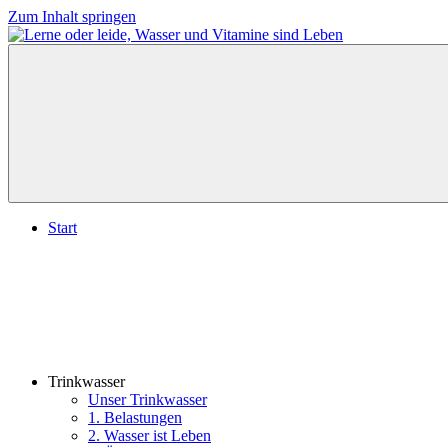
Zum Inhalt springen
Lerne
Wasser
oder
ist
leide,
Leben,
Wasser
lerne
und
oder
Vitamine
leide
sind
Leben
Start
Trinkwasser
Unser Trinkwasser
1. Belastungen
2. Wasser ist Leben