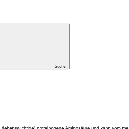
Suchen
(lebenswichtige) proteinogene Aminosäure und kann vom mensc