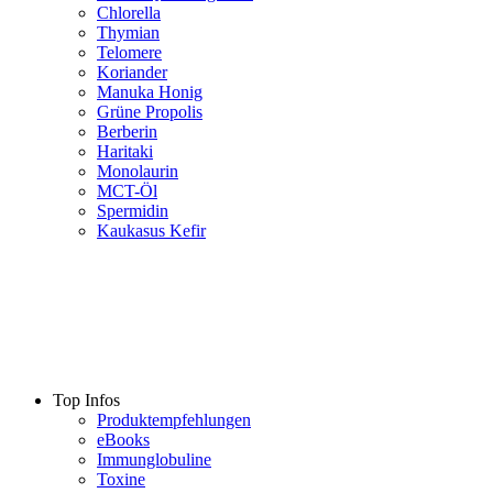
Chlorella
Thymian
Telomere
Koriander
Manuka Honig
Grüne Propolis
Berberin
Haritaki
Monolaurin
MCT-Öl
Spermidin
Kaukasus Kefir
Top Infos
Produktempfehlungen
eBooks
Immunglobuline
Toxine