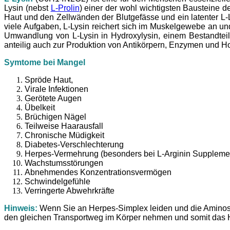
Lysin (nebst
L-Prolin
) einer der wohl wichtigsten Bausteine 
Haut und den Zellwänden der Blutgefässe und ein latenter L
viele Aufgaben, L-Lysin reichert sich im Muskelgewebe an u
Umwandlung von L-Lysin in Hydroxylysin, einem Bestandteil
anteilig auch zur Produktion von Antikörpern, Enzymen und H
Symtome bei Mangel
Spröde Haut,
Virale Infektionen
Gerötete Augen
Übelkeit
Brüchigen Nägel
Teilweise Haarausfall
Chronische Müdigkeit
Diabetes-Verschlechterung
Herpes-Vermehrung (besonders bei L-Arginin Suppleme
Wachstumsstörungen
Abnehmendes Konzentrationsvermögen
Schwindelgefühle
Verringerte Abwehrkräfte
Hinweis:
Wenn Sie an Herpes-Simplex leiden und die Amino
den gleichen Transportweg im Körper nehmen und somit das Her