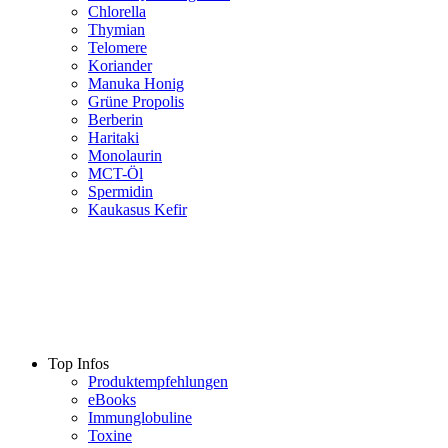
Chlorella
Thymian
Telomere
Koriander
Manuka Honig
Grüne Propolis
Berberin
Haritaki
Monolaurin
MCT-Öl
Spermidin
Kaukasus Kefir
Top Infos
Produktempfehlungen
eBooks
Immunglobuline
Toxine