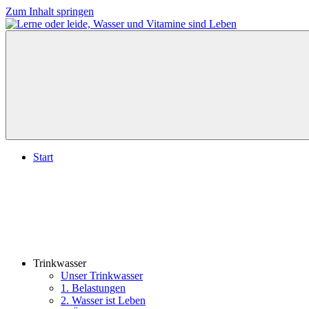
Zum Inhalt springen
Lerne
Wasser
oder
ist
leide,
Leben,
Wasser
lerne
und
oder
Vitamine
leide
sind
Leben
Start
Trinkwasser
Unser Trinkwasser
1. Belastungen
2. Wasser ist Leben