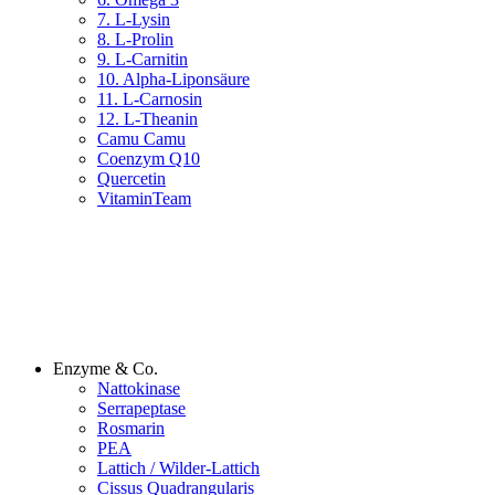
7. L-Lysin
8. L-Prolin
9. L-Carnitin
10. Alpha-Liponsäure
11. L-Carnosin
12. L-Theanin
Camu Camu
Coenzym Q10
Quercetin
VitaminTeam
Enzyme & Co.
Nattokinase
Serrapeptase
Rosmarin
PEA
Lattich / Wilder-Lattich
Cissus Quadrangularis