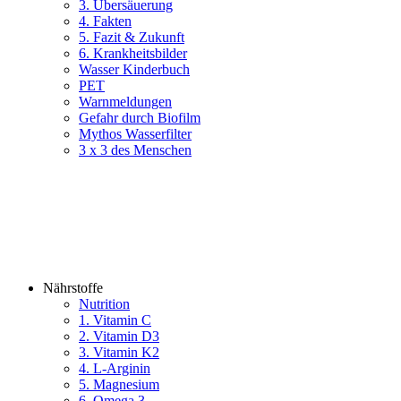
3. Übersäuerung
4. Fakten
5. Fazit & Zukunft
6. Krankheitsbilder
Wasser Kinderbuch
PET
Warnmeldungen
Gefahr durch Biofilm
Mythos Wasserfilter
3 x 3 des Menschen
Nährstoffe
Nutrition
1. Vitamin C
2. Vitamin D3
3. Vitamin K2
4. L-Arginin
5. Magnesium
6. Omega 3