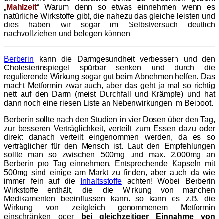
„
Mahlzeit
“ Warum denn so etwas einnehmen wenn es
natürliche Wirkstoffe gibt, die nahezu das gleiche leisten und
dies haben wir sogar im Selbstversuch deutlich
nachvollziehen und belegen können.
Berberin
kann die Darmgesundheit verbessern und den
Cholesterinspiegel spürbar senken und durch die
regulierende Wirkung sogar gut beim Abnehmen helfen. Das
macht Metformin zwar auch, aber das geht ja mal so richtig
nett auf den Darm
(meist Durchfall und Krämpfe) und hat
dann noch eine riesen Liste an Nebenwirkungen im Beiboot.
Berberin sollte nach den Studien in vier Dosen über den Tag,
zur besseren Verträglichkeit, verteilt zum Essen dazu oder
direkt danach verteilt eingenommen werden, da es so
verträglicher für den Mensch ist. Laut den Empfehlungen
sollte man so zwischen 500mg und max. 2.000mg an
Berberin pro Tag einnehmen. Entsprechende Kapseln mit
500mg sind einige am Markt zu finden, aber auch da wie
immer fein auf die
Inhaltsstoffe
achten! Wobei Berberin
Wirkstoffe enthält, die die Wirkung von manchen
Medikamenten beeinflussen kann. so kann es z.B. die
Wirkung von zeitgleich genommenem Metformin
einschränken oder
bei gleichzeitiger Einnahme von