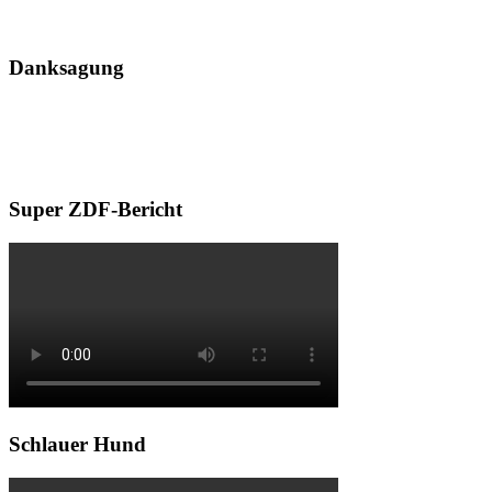
Danksagung
Flutopferhilfe dank Maunawai
Vielen Dank für die vielen Filter-Spenden, eine Firma mit Herz und
war sofort Bereit den Betroffenen im Ahrtal zu helfen. Respekt
Super ZDF-Bericht
Schlauer Hund