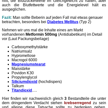
hilft, die Blutzuckerwerte im Gleichgewicht zu halten, aber
auch die Blutfettwerte und die Energielevel hält es
ausgeglichen.
Fazit:
Man sollte Beberin auf jeden Fall mal etwas genauer
betrachten, besonders bei
Diabetes Mellitus
(Typ 2)
Nehmen wir uns mal die Inhalte eines am Markt
vorhandenen
Metformin 500mg
(Antidiabetikum) im Detail
vor (Laut Packungsbeilage)
Carboxymethylstärke
Natriumsalz
Hypromellose
Macrogol 6000
Magnesiumstearat
Maisstärke
Povidon K30
Propylenglycol
Siliciumdioxid
(hochdispers)
Talkum
Titandioxid
….
Hier finden wir nachweislich gleich
3
Bestandteile die unter
dem dringendem Verdacht stehen
krebserregend
zu sein
und alleine diese Tatsache sollte zu bedenken geben.