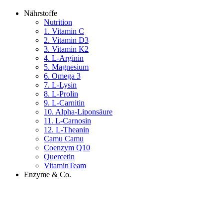
Nährstoffe
Nutrition
1. Vitamin C
2. Vitamin D3
3. Vitamin K2
4. L-Arginin
5. Magnesium
6. Omega 3
7. L-Lysin
8. L-Prolin
9. L-Carnitin
10. Alpha-Liponsäure
11. L-Carnosin
12. L-Theanin
Camu Camu
Coenzym Q10
Quercetin
VitaminTeam
Enzyme & Co.