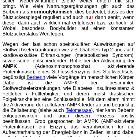
selten Nebenwirkungen (siehe weiter unten) mit sich
bringt. Wie viele Nahrungsergänzungen gilt auch das
Berberin als
normoglykämisch
, dies bedeutet, dass es den
Blutzuckerspiegel reguliert und auch
nur
dann senkt, wenn
dieser dann auch wirklich mal entgleisen bzw. zu hoch ist.
Wobei besonders Bodybuilder auf einen konstanten
Blutzuckerstatus Wert legen.
Wegen den fast schon spektakulären Auswirkungen auf
Stoffwechselerkrankungen wie z.B. Diabetes Typ 2 und auch
kardiovaskuläre Erkrankungen (metabolisches Syndrom),
sowie seiner entscheidenden Rolle bei der Aktivierung der
AMPK
(Adenosinmonophosphat aktivierende
Proteinkinase), eines Schlüsselenzyms des Stoffwechsels,
begünstigt
Berberin
viele Vorgänge im menschlichen Körper.
Dabei ist die AMPK bei bestimmten
Stoffwechselerkrankungen, wie Diabetes, Insulinresistenz &
Fettleber / Fettleibigkeit und deren meist drastischen
Folgekrankheiten eine Schlüsselrolle. Mit dem altern nimmt
die Aktivierung der zellulären AMPK leider ab und begünstigt
die Zellalterung (siehe auch
Telomerase
), hier kann Beberin
entgegenwirken und auch diesen Prozess positiv
beeinflussen. Grob gesprochen ist AMPK (AMP-aktivierte
Proteinkinase) ein Enzym, das verantwortlich für die
Aufrechterhaltung der Energiebilanz in Zellen ist und dabei