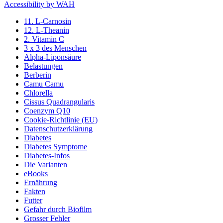
Accessibility by WAH
11. L-Carnosin
12. L-Theanin
2. Vitamin C
3 x 3 des Menschen
Alpha-Liponsäure
Belastungen
Berberin
Camu Camu
Chlorella
Cissus Quadrangularis
Coenzym Q10
Cookie-Richtlinie (EU)
Datenschutzerklärung
Diabetes
Diabetes Symptome
Diabetes-Infos
Die Varianten
eBooks
Ernährung
Fakten
Futter
Gefahr durch Biofilm
Grosser Fehler