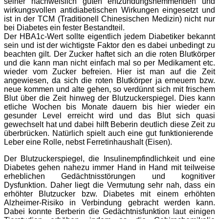
seiner nachweislich guten entzündungshemmenden und
wirkungsvollen
antidiabetischen Wirkungen eingesetzt und
ist in der TCM (Traditionell Chinesischen Medizin) nicht nur
bei Diabetes ein fester Bestandteil.
Der HBA1c-Wert sollte eigentlich jedem Diabetiker bekannt
sein und ist der wichtigste Faktor den es dabei unbedingt zu
beachten gilt. Der Zucker haftet sich an die roten Blutkörper
und die kann man nicht einfach mal so per Medikament etc.
wieder vom Zucker befreien. Hier ist man auf die Zeit
angewiesen, da sich die roten Blutkörper ja erneuern bzw.
neue kommen und alte gehen, so verdünnt sich mit frischem
Blut über die Zeit hinweg der Blutzuckerspiegel. Dies kann
etliche Wochen bis Monate dauern bis hier wieder ein
gesunder Level erreicht wird und das Blut sich quasi
gewechselt hat und dabei hilft Beberin deutlich diese Zeit zu
überbrücken. Natürlich spielt auch eine gut funktionierende
Leber eine Rolle, nebst Ferretinhaushalt (Eisen).
Der Blutzuckerspiegel, die Insulinempfindlichkeit und eine
Diabetes gehen nahezu immer Hand in Hand mit teilweise
erheblichen Gedächtnisstörungen und kognitiver
Dysfunktion. Daher liegt die Vermutung sehr nah, dass ein
erhöhter Blutzucker bzw. Diabetes mit einem erhöhten
Alzheimer-Risiko in Verbindung gebracht werden kann.
Dabei konnte Berberin die Gedächtnisfunktion laut einigen