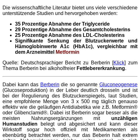
Die wissenschaftliche Literatur bietet uns viele verschiedene
unterstützende Studien und hervorgehoben werden:
35 Prozentige Abnahme der Triglyceride
29 Prozentige Abnahme des Gesamtcholesterins
25 Prozentige Abnahme des LDL-Cholesterins
Signifikante Senkung der Blutzuckerwerte und
Hämoglobinwerte A1c (HbA1c), vergleichbar mit
dem Arzneimittel
Metformin
Quelle: Deutschsprachiger Bericht zu Berberin [
Klick
] zum
Thema Berberin bei alkoholfreier
Fettlebererkrankung
.
Dabei kann das
Berberin
die so genannte
Gluconeogenese
(Glucoseproduktion) in der Leber deutlich drosseln und ist
bei der Regulierung des Blutzuckerspiegels, laut Studien,
eine empfohlene Menge von 3 x 500 mg täglich genauso
effektiv wie die geläufigen Antidiabetika wie z.B. Metformin®
oder
Glibenclamid®. Dabei ist Berberin sogar besser als die
meisten Nahrungsergänzungen mit
unzähligen
Humanstudien
belegt und abgesichert und kann dieser
Wirkstoff sogar hoch offiziell mit Medikamenten als
ebenbürtig betrachtet werden, nur das Beberin halt extrem