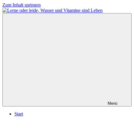
Zum Inhalt springen
Lerne
Wasser
oder
ist
leide,
Leben,
Wasser
lerne
und
oder
Vitamine
leide
sind
Leben
Menü
Start