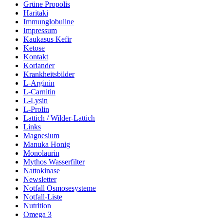
Grüne Propolis
Haritaki
Immunglobuline
Impressum
Kaukasus Kefir
Ketose
Kontakt
Koriander
Krankheitsbilder
L-Arginin
L-Carnitin
L-Lysin
L-Prolin
Lattich / Wilder-Lattich
Links
Magnesium
Manuka Honig
Monolaurin
Mythos Wasserfilter
Nattokinase
Newsletter
Notfall Osmosesysteme
Notfall-Liste
Nutrition
Omega 3