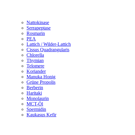
Nattokinase
Serrapeptase
Rosmarin
PEA
Lattich / Wilder-Lattich
Cissus Quadrangularis
Chlorella
Thymian
Telomere
Koriander
Manuka Honig
Grüne Propolis
Berberin
Haritaki
Monolaurin
MCT-Öl
Spermidin
Kaukasus Kefir